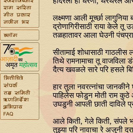
हादरली ही धरणी, थरथरले 
लक्ष्मणा आली मूर्च्छा लागुनिया
द्रोणागिरीसाठी राया केले तू 
तळहातावर आला घेउनी पंचप्र
सीतामाई शोधासाठी गाठलीस ल
तिथे रामनामाचा तू वाजविला ड
दैत्य खवळले सारे परि हसले ब
हार तुला नवरत्‍नांचा जानकीने
पाहिलेस फोडुन मोती राम कुठ
उघडुनी आपली छाती दाविले प्
आले किती, गेले किती, संपले भ
तुझ्या परि नावाचा रे अजुनी दर