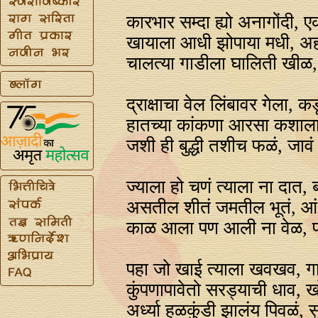
कारभार सम्दा ह्यो अनागोंदी, 
खायाला आधी झोपाया मधी, अ
चालत्या गाडीला घालिती खीळ, क
द्राक्षाचा वेल लिंबावर गेला,
हातच्या कांकणा आरसा कशाला,
जशी ही बुद्धी तशीच फळं, जावं त
ज्याला हो चणं त्याला ना दात
असतील शीतं जमतील भूतं, आंध
काळ आला पण आली ना वेळ, पा
पहा जो खाई त्याला खवखव, ग
कुंपणापावेतो सरड्याची धाव, खो
अर्ध्या हळकुंडी झालंय पिवळं, 