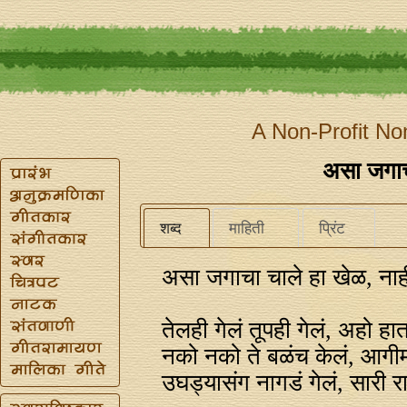
A Non-Profit No
असा जगाच
शब्द
माहिती
प्रिंट
असा जगाचा चाले हा खेळ, नाह
तेलही गेलं तूपही गेलं, अहो हा
नको नको ते बळंच केलं, आगीम
उघड्यासंग नागडं गेलं, सारी रात