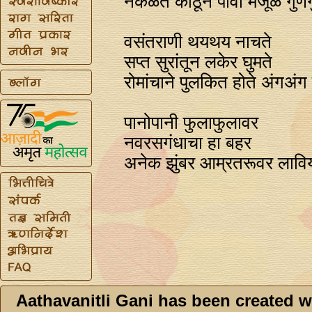
नकळत कोठून पावा मंजूळ गुण
वसंतराणी थयथय नाचते
सप्त सुरांतून लकेर घुमते
रोमांचाने पुलकित होते अंगअंग ह
पानोपानी फुलाफुलावर
नवरसगंधाचा हा बहर
अनेक झुंबर आम्रतरूवर लावि
Aathavanitli Gani has been created w