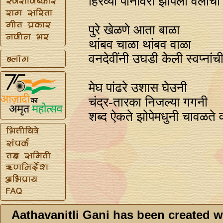
हिरव्या पानावरी झोपली वेलींची
पुरे खेळणे आता बाळा
थांबव चाळा थांबव वाळा
वनदेवींनी उघडी केली स्वप्‍नांची 
मेघ पांढरे उशास घेउनी
चंद्र-तारका निजल्या गगनी
शब्द ऐकते झोपेमधुनी चावळते व
Aathavanitli Gani has been created w