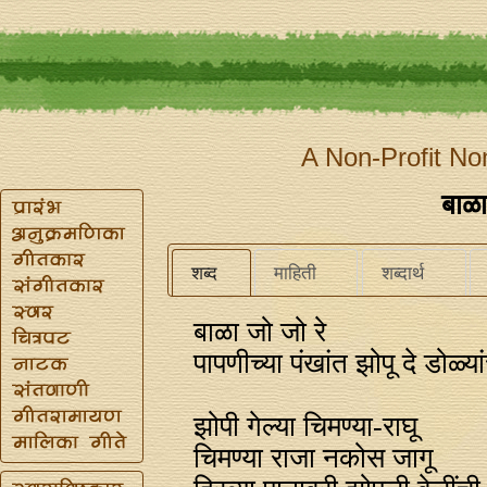
A Non-Profit No
बाळा
शब्द
माहिती
शब्दार्थ
बाळा जो जो रे
पापणीच्या पंखांत झोपू दे डोळ्या
झोपी गेल्या चिमण्या-राघू
चिमण्या राजा नकोस जागू