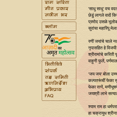
'साधु साधु' वच वद
छेडुं लागले वाद्यें कि
प्रमोद उसळे भूलो
सुरांचा महारिपू मेला
रणीं जयांचे चाले नर
नृपासहित हे विजय
श्रीरामांचे करिती 
वाहुनी फुलें, पर्णमाल
'जय जय' बोला उच्
कल्पतरूंचीं फेका सु
फेका रत्‍नें, मणीभूषणे
जयश्री लाभे सत्या
श्याम राम हा धर्मप
हा चक्रायुध श्रीन