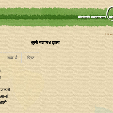
A Non-P
भूवरी रावणवध झाला
शब्दार्थ
प्रिंट
ा
ा
 उजळलीं
 झाली
ा आली