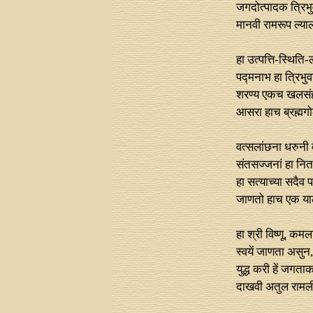
जगदोत्पादक त्रि
मानवी रामरूप ल्या
हा उत्पत्ति-स्थित
पद्मनाभ हा त्रिभ
शरण्य एकच खलसं
आसरा हाच ब्रह्मगो
वत्सलांछना धरुनी वक
संतसज्जनां हा नित 
हा सत्याच्या सदैव पक्
जाणतो हाच एक या
हा श्री विष्णू, कम
स्वयें जाणता असुन
युद्ध करी हें जगताक
दाखवी अतुल रामल