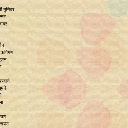
ती मुनिवर
न्‍नर
कावर
्तन
ी कपिगण
पूजन
ा
चरवाने
मनें
ं
ला
रायण
ारायण