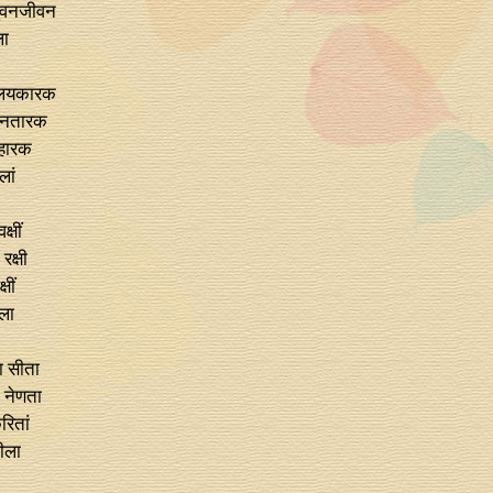
भुवनजीवन
ला
ि-लयकारक
ुवनतारक
हारक
लां
्षीं
रक्षी
षीं
ला
ला सीता
, नेणता
रितां
ीला