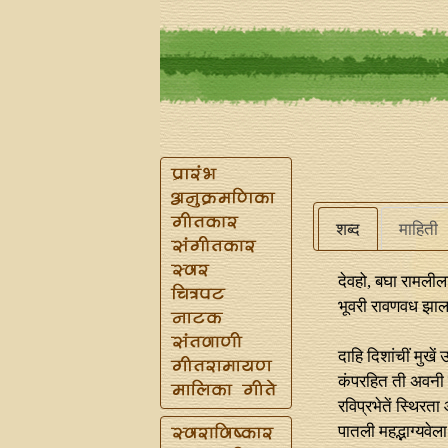
शब्द
माहिती
देवहो, बघा रामलील
भूवरी रावणवध झाल
दाहि दिशांचीं मुखें
कंपरहित ती अवनी
रविप्रभेतें स्थिरत
पातली महद्भाग्यवेला