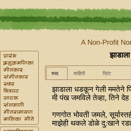
A Non-Profit No
झाडाला
शब्द
माहिती
प्रिंट
झाडाला धडकून गेली ममतेने प
मी पंख जमविले तेव्हा, तिने देह
गणगोत भोवती जमले, सूर्यास्त
माझेही थकले डोळे दु:खाने र