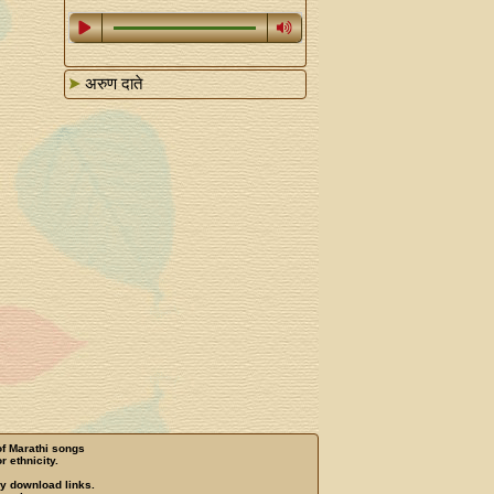
अरुण दाते
of Marathi songs
r ethnicity.
ny download links.