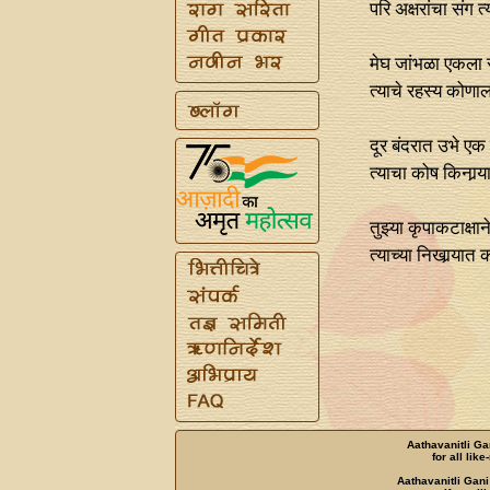
परि अक्षरांचा संग 
मेघ जांभळा एकला र
त्याचे रहस्य कोण
दूर बंदरात उभे एक
त्याचा कोष किनार्
तुझ्या कृपाकटाक्षा
त्याच्या निखार्‍या
Aathavanitli Ga
for all lik
Aathavanitli Gani