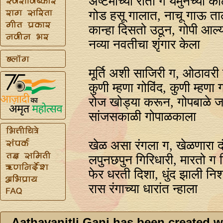
अष्टमीच्या राती ग यमुनेच्या 
गोड हसू गालात, नाचू गाऊ ता
कान्हा दिसतो उठून, गोपी आल्
नव्या नवतीचा शृंगार केला
मूर्ति अशी साजिरी ग, ओठावरी 
कुणी म्हणा गोविंद, कुणी म्हणा
रोज खोड्या करून, गोपबाळे ज
सांजसकाळी गोपाळकाला
खेळ असा रंगला ग, खेळणारा दं
लपुनछपुन गिरिधारी, मारतो ग 
फेर धरती दिशा, धुंद झाली नि
रास रंगाच्या धारांत न्हाला
Aathavanitli Gani has been created w