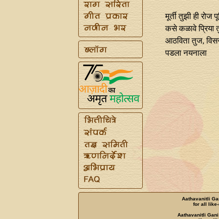
मूर्ती तुझी ही रोज प
कसे कळावे प्रिया त
आठविता तुज, विस
पडला नयनाला
Aathavanitli Ga
for all lik
Aathavanitli Gani