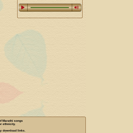
of Marathi songs
r ethnicity.
ny download links.