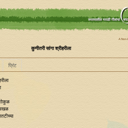
A Non-P
कुणीतरी सांगा श्रीहरीला
प्रिंट
हरीला
ा
गोकुळ
अवखळ
तटीच्या