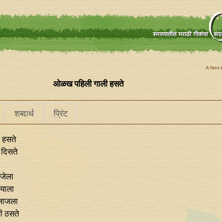
A Non-P
ओळख पहिली गाली हसते
शब्दार्थ
प्रिंट
 हसते
 दिसते
ंजेला
्याला
 लाजला
ी ठसते