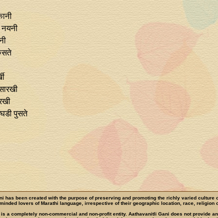
कानी
ा नयनी
नी
रुसते
खी
ासारखी
ारखी
 घडी पुसते
ni has been created with the purpose of preserving and promoting the richly varied culture 
e-minded lovers of Marathi language, irrespective of their geographic location, race, religion o
 is a completely non-commercial and non-profit entity. Aathavanitli Gani does not provide a