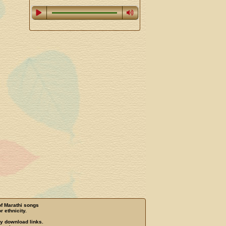
of Marathi songs
r ethnicity.
ny download links.