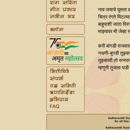
नाव जयाचे घुमता 
चित्र रंगते मिटल्य
बाहुपाशी जाता विरु
माझ्यावर मी जेव्हा 
करी बांगडी राजवार्
नथणी-बुगडी तुझ्य
तुझ्यापरी तो रत्‍नप
म्हणुनी तुजला घडी
Aathavanitli Ga
for all lik
Aathavanitli Gani