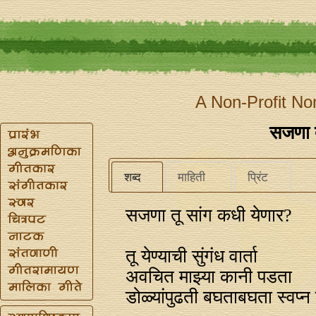
A Non-Profit No
सजणा त
शब्द
माहिती
प्रिंट
सजणा तू सांग कधी येणार?
तू येण्याची सुंगंध वार्ता
अवचित माझ्या कानी पडता
डोळ्यांपुढती बघताबघता स्वप्‍