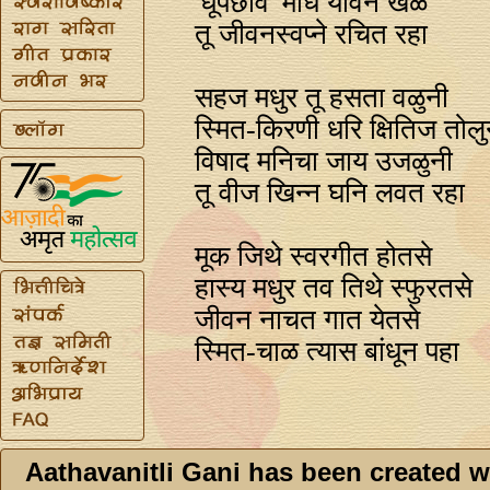
'धूपछांव' मधि यौवन खेळे
तू जीवनस्वप्‍ने रचित रहा
सहज मधुर तू हसता वळुनी
स्मित-किरणी धरि क्षितिज तोलु
विषाद मनिचा जाय उजळुनी
तू वीज खिन्‍न घनि लवत रहा
मूक जिथे स्वरगीत होतसे
हास्य मधुर तव तिथे स्फुरतसे
जीवन नाचत गात येतसे
स्मित-चाळ त्यास बांधून पहा
Aathavanitli Gani has been created w