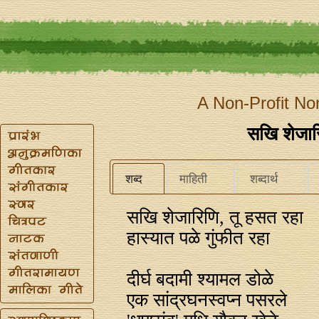
A Non-Profit No
सखि शेजार
शब्द
माहिती
शब्दार्थ
सखि शेजारिणि, तू हसत रहा
हास्यात पळे गुंफीत रहा
दीर्घ बदामी श्यामल डोळे
एक सांद्रघनस्वप्‍न पसरले