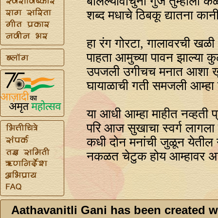
बोलल्यावाचुनी गुज तुम्हाला कळ
शब्द मधाचे ठिबकू द्यातना कानी
हा रंग गोरटा, गालावरची खळी
पाहता आमुच्या पावन झाल्या कु
उपजली उगीचच मनात आशा ख
घायाळाची गती समजली आम्हा प
या आधी आम्हा माहीत नव्हती प्
परि आज सुखाचा स्वर्ग लागला
कधी दोन मनांची जुळून येतील 
नकळत चेटुक होय आम्हावर असल
Aathavanitli Gani has been created w