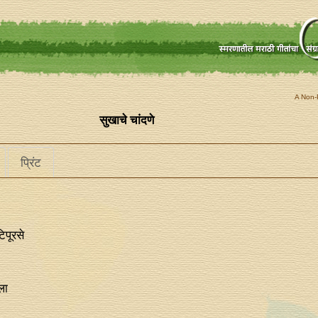
A Non-P
सुखाचे चांदणे
प्रिंट
िपूरसे
ला