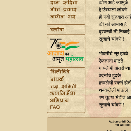
कोण आहे ज्यामुळे
हे उंबर्‍याला लांघणे
ही नवी सुरुवात आह
की नवे आभास हे
दूरवरची ती निळाई 
सुखाचे चांदणे !
भोवतीचे सूर हळवे
ऐकताना वाटते
गायले मी अंतरीच्या
वेदनांचे हुंदके
हरवलेली स्वप्‍नं होत
थबकलेली पाऊले
पण तुझ्या भेटीत 
सुखाचे चांदणे !
Aathavanitli Ga
for all lik