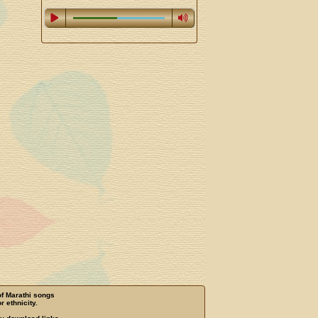
of Marathi songs
r ethnicity.