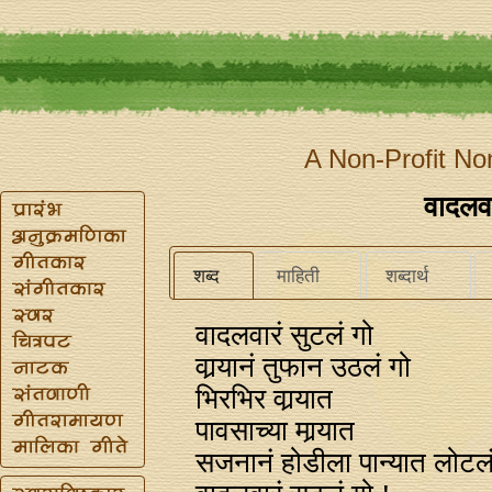
A Non-Profit No
वादलवा
शब्द
माहिती
शब्दार्थ
वादलवारं सुटलं गो
वार्‍यानं तुफान उठलं गो
भिरभिर वार्‍यात
पावसाच्या मार्‍यात
सजनानं होडीला पान्यात लोटल