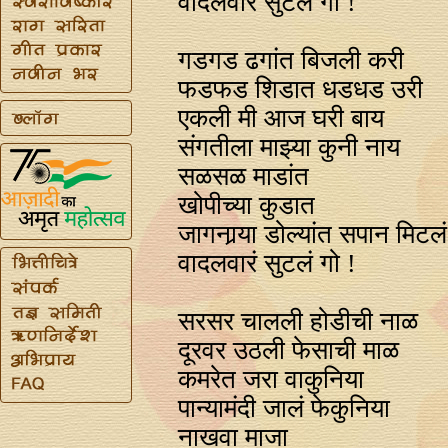
वादलवारं सुटलं गो !
गडगड ढगांत बिजली करी
फडफड शिडात धडधड उरी
एकली मी आज घरी बाय
संगतीला माझ्या कुनी नाय
सळसळ माडांत
खोपीच्या कुडात
जागनार्‍या डोल्यांत सपान मिटलं
वादलवारं सुटलं गो !
सरसर चालली होडीची नाळ
दूरवर उठली फेसाची माळ
कमरेत जरा वाकुनिया
पान्यामंदी जालं फेकुनिया
नाखवा माजा