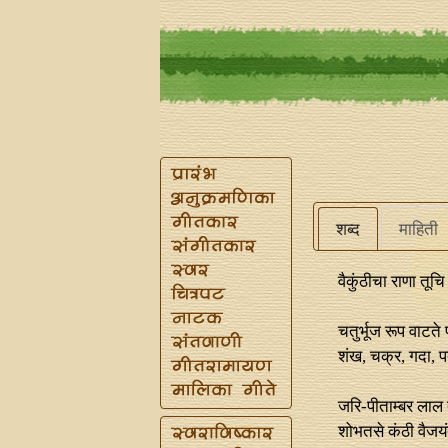
शब्द
माहिती
वैकुंठीचा राणा तूच
चतुर्भूज रूप वाटते 
शंख, चक्र, गदा, प
जरि-पीताम्बर लाल 
शोभतसे कंठी वैजयं