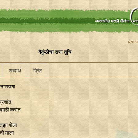
A Non-P
वैकुंठीचा राणा तूचि
शब्दार्थ
प्रिंट
ि नारायणा
प्रशांत
द्मही करांत
तुझा शेला
ती माला