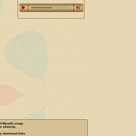
of Marathi songs
r ethnicity.
ny download links.