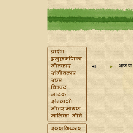
आज या ए