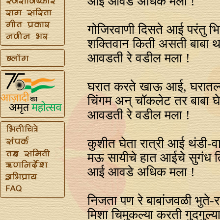
आई आवडे अधिक मला !
गोजिरवाणी दिसते आई परंतु भित
शक्तिवान किती असती बाबा थप्
आवडती रे वडील मला !
घरात करते खाऊ आई, घरातल्य
चिंगम अन्‌ चॉकलेट तर बाबा घेत
आवडती रे वडील मला !
कुशीत घेता रात्री आई थंडी-व
मऊ सायीचे हात आईचे सुगंध ति
आई आवडे अधिक मला !
निजता पण रे बाबांजवळी भुते-
मिशा चिमुकल्या करती गुदगुल्या 