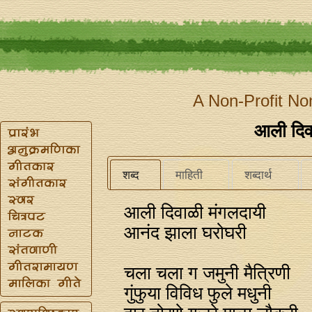
A Non-Profit No
आली दिव
शब्द
माहिती
शब्दार्थ
आली दिवाळी मंगलदायी
आनंद झाला घरोघरी
चला चला ग जमुनी मैत्रिणी
गुंफुया विविध फुले मधुनी