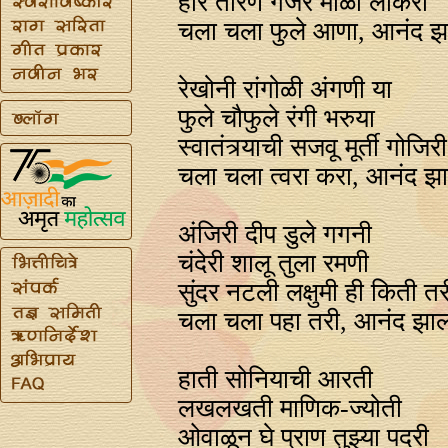
हार तोरणे गजरे माळा लौकरी
चला चला फुले आणा, आनंद झ
रेखोनी रांगोळी अंगणी या
फुले चौफुले रंगी भरुया
स्वातंत्र्याची सजवू मूर्ती गोजिरी
चला चला त्वरा करा, आनंद झ
अंजिरी दीप डुले गगनी
चंदेरी शालू तुला रमणी
सुंदर नटली लक्षुमी ही किती तर
चला चला पहा तरी, आनंद झाल
हाती सोनियाची आरती
लखलखती माणिक-ज्योती
ओवाळून घे प्राण तुझ्या पदरी