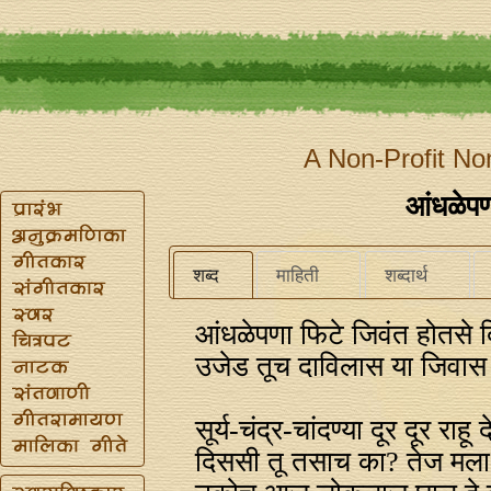
A Non-Profit No
आंधळेपण
शब्द
माहिती
शब्दार्थ
आंधळेपणा फिटे जिवंत होतसे दि
उजेड तूच दाविलास या जिवास 
सूर्य-चंद्र-चांदण्या दूर दूर राहू द
दिससी तू तसाच का? तेज मला प