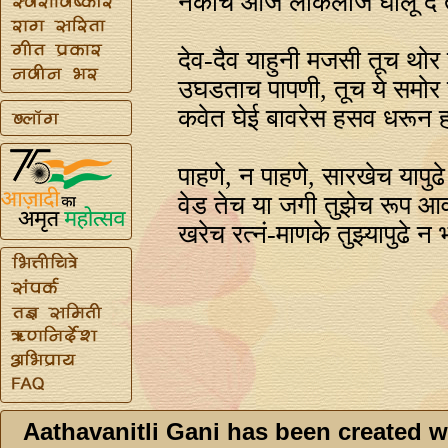
नकोच आज लोकलाज घालू दे तु
देव-दैव याहुनी मजसी तूच थोर 
उघडताच पापणी, तूच ये समोर 
कवेत घेई बावरेस हसव धरून ह
पाहणे, न पाहणे, सारखेच यापुढे
वेड तेच या जगी तुझेच रूप आ
खरेच रत्‍नं-माणके तुझ्यापुढे न 
Aathavanitli Gani has been created w