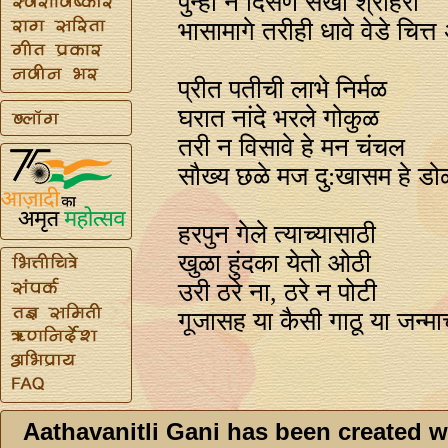
पुन्हा न दिसणे सखा श्रीहरी
भासामागे तरीही धावे वेडे चित्
प्रीत पतीची लाभे निर्मळ
घरात नांदे भरले गोकुळ
तरी न विसावे हे मन चंचल
सौख्य छळे मज दु:खासम हे डोळ
हरपुन गेले त्याच्यासाठी
खुळा हुंदका येतो ओठी
उरी ठरे ना, ठरे न पोटी
गूजासह या कैसी गाठू या जन्मा
Aathavanitli Gani has been created w