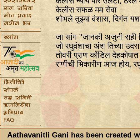
केलास न्याय परि उलटा, ठरले
केलीस सफळ मम सेवा
शोभले तुझ्या वंशास, दिगंत 
जा सांग "जानकी अजुनी राही 
जो रघुवंशाचा अंश तिच्या उदर
तोवरी प्राण कोंडिल देहकोषात
राणीची भिकारीण आज होय, रघु
Aathavanitli Gani has been created w