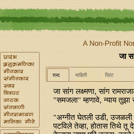
A Non-Profit No
जा सा
शब्द
माहिती
प्रिंट
जा सांग लक्ष्मणा, सांग रामराज
"समजला" म्हणावे, न्याय तुझा 
"अग्‍नीत घेतली उडी, उजळली
पटविले तेव्हा, होतास तिथे तू द