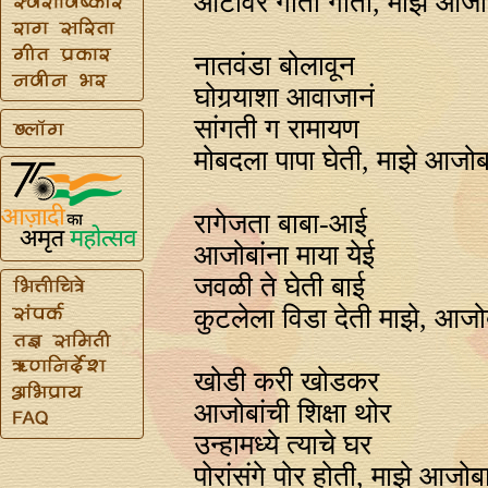
ओटीवर गीता गाती, माझे आजो
नातवंडा बोलावून
घोगर्‍याशा आवाजानं
सांगती ग रामायण
मोबदला पापा घेती, माझे आजोब
रागेजता बाबा-आई
आजोबांना माया येई
जवळी ते घेती बाई
कुटलेला विडा देती माझे, आजो
खोडी करी खोडकर
आजोबांची शिक्षा थोर
उन्हामध्ये त्याचे घर
पोरांसंगे पोर होती, माझे आजोब