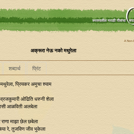
A Non-P
अक्रूरा नेऊ नको मथुरेला
शब्दार्थ
प्रिंट
थुरेला, प्रियकर अमुचा श्याम
 व्रजकुमारी ओढिति धरुनी शेला
वासी आळविती अलबेला
राणा माझा छेल छबेला
या रे, तुजविण जीव भुकेला