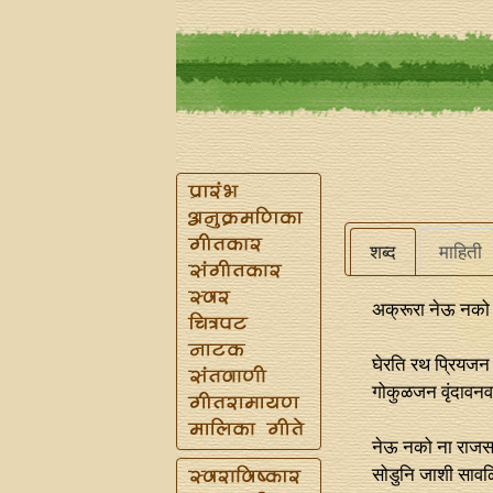
शब्द
माहिती
अक्रूरा नेऊ नको म
घेरति रथ प्रियजन
गोकुळजन वृंदावन
नेऊ नको ना राजस 
सोडुनि जाशी सावळि