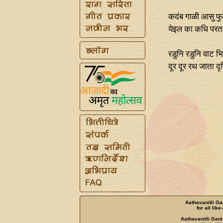
कदंब गाळी आसु फुला
येइल का कधि परत 
रडुनि रडुनि वाट भि
दूर दूर रथ जाता दृ
Aathavanitli Ga
for all lik
Aathavanitli Gani