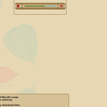
of Marathi songs
r ethnicity.
ny download links.