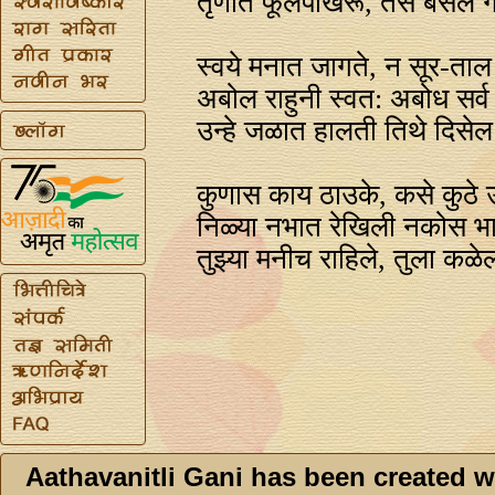
तृणांत फूलपाखरू, तसे बसेल ग
स्वये मनात जागते, न सूर-ताल
अबोल राहुनी स्वत: अबोध सर्व 
उन्हे जळात हालती तिथे दिसेल
कुणास काय ठाउके, कसे कुठे उ
निळ्या नभात रेखिली नकोस भा
तुझ्या मनीच राहिले, तुला कळे
Aathavanitli Gani has been created w