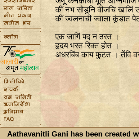
जणू कनकाची मूर्ति अग्‍निमाजि
कीं नभ सोडुनि वीजचि खालिं
कीं ज्वलनाची ज्वाला कुंडात प
एक जागिं पद न ठरत ।
हृदय भरत रिक्त होत ।
अधरबिंब काय फुटत । तेंवि वर
Aathavanitli Gani has been created w