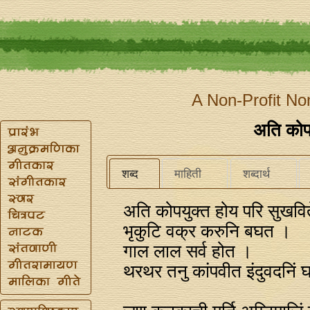
A Non-Profit No
अति कोपय
शब्द
माहिती
शब्दार्थ
अति कोपयुक्त होय परि सुखवि
भृकुटि वक्र करुनि बघत ।
गाल लाल सर्व होत ।
थरथर तनु कांपवीत इंदुवदनिं घ