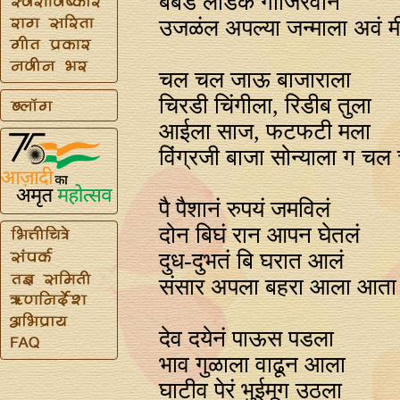
बबडं लाडकं गोजिरवानं
उजळंल अपल्या जन्माला अवं मी
चल चल जाऊ बाजाराला
चिरडी चिंगीला, रिडीब तुला
आईला साज, फटफटी मला
विंग्रजी बाजा सोन्याला ग च
पै पैशानं रुपयं जमविलं
दोन बिघं रान आपन घेतलं
दुध-दुभतं बि घरात आलं
संसार अपला बहरा आला आता म
देव दयेनं पाऊस पडला
भाव गुळाला वाढून आला
घाटीव पेरं भुईमूग उठला