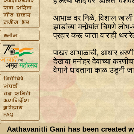
हालत्या फांदीवरी डोलती वंशवे
आभाळ वर निळे, विशाल खाल
झाडांच्या मनोर्‍यांत चिमणे लोभ-
प्रहार करू जाता वाराही थरारे
पाखर आभाळाची, आधार धरणी
देखावा मनोहर देवाच्या करणीच
वेगाने धावताना काळ उडुनी ज
Aathavanitli Gani has been created w