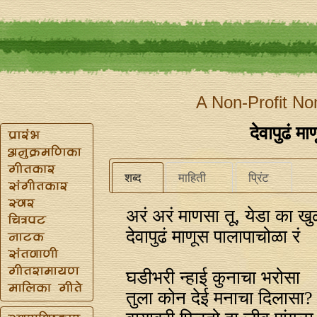
A Non-Profit No
देवापुढं म
शब्द
माहिती
प्रिंट
अरं अरं माणसा तू, येडा का खुळ
देवापुढं माणूस पालापाचोळा रं
घडीभरी न्हाई कुनाचा भरोसा
तुला कोन देई मनाचा दिलासा?