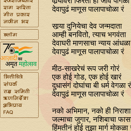
वार्‍यावरी फिरतो हा जीव पांगळा 
देवापुढं माणूस पालापाचोळा रं
सार्‍या दुनियेचा देव जन्मदाता
आम्ही बनवितो, त्याच भगवंता
देवाघरी माणसाचा न्याय आंधळा 
देवापुढं माणूस पालापाचोळा रं
मीठ-साखरेचं रूप जरी गोरं
एक होई गोड, एक होई खारं
दुधासंगं दोघांचा बी धर्म वेगळा र
देवापुढं माणूस पालापाचोळा रं
नको अभिमान, नको ही निराशा
जल्माचा जुगार, नशिबाचा फास
हिंमतीनं होई तुझा मार्ग मोकळा र