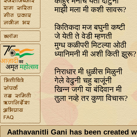
काहुर मनीचे येता दाटुनी
माझी मला मी कशी सावरू?
कितिकदा मज बघुनी कष्टी
जे येती ते वेडी म्हणती
मुग्ध कळीपरी मिटल्या ओठी
ध्यानिमनी मी अशी किती झुरू?
निराधार मी धुळीस मिळुनी
गेले वेढुनी चहु बाजूंनी
खिन्‍न जगी या बंदिवान मी
तुला नव्हे तर कुणा विचारू?
Aathavanitli Gani has been created w