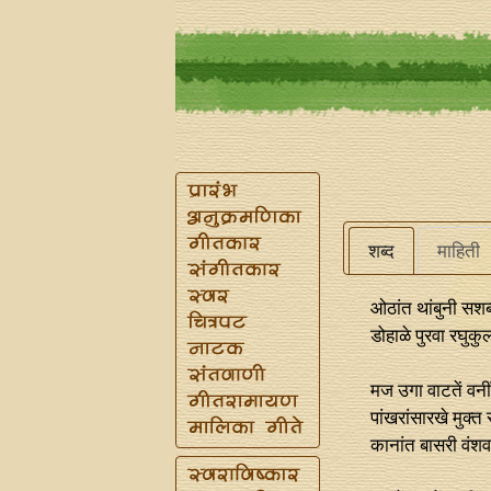
शब्द
माहिती
ओठांत थांबुनी सश
डोहाळे पुरवा रघुक
मज उगा वाटतें वनीं 
पांखरांसारखे मुक्त स्
कानांत बासरी वंशव