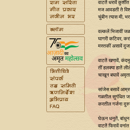
वाटतें धरावें कुशीं
मज आवडती ते विशा
चुंबीन त्यास मी, भ
वल्कलें भिजावीं जळा
घागरी कटिवर, करां
मस्तकीं असावें दुज
वाटतें खणावें, कंदमु
तीं हलक्या हातें लील
चाखून बघावें अमृतान्
सांजेस बसावें आम्र
गळतील सुगंधित जधी
करतील गर्जना दुरु
घेऊन धनुतें, बांधुन
वाटतें फिरावें वनांत