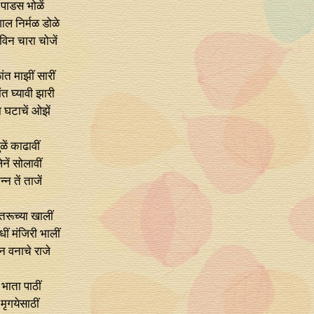
त पाडस भोळें
ल निर्मळ डोळे
रविन चारा चोजें
ंत माझीं सारीं
त घ्यावी झारी
ा घटाचें ओझें
ळें काढावीं
ेनें सोलावीं
‍न तें ताजें
तरूच्या खालीं
ं मंजिरी भालीं
न वनाचे राजे
 भाता पाठीं
 मृगयेसाठीं