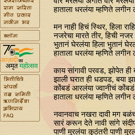
वारं भरलंया अंगात वारं भरलंया
हाताला धरलंया म्हणिते लगीन 
मन नाही हिचं स्थिर, हिला राह
नजरेचा मारते तीर, हिची नजर
भुतानं घेरलंया हिला भुतानं घेर
हाताला धरलंया म्हणिते लगीन 
काय सांगावी परवड, झोपेत ह
झाली घरात ही धडपड, बया झ
कोंबडं आरलंया ज्वानीचं कोंबड
हाताला धरलंया म्हणिते लगीन 
नवानवाच नखरा दावी मग बळंच 
सारं करून देते नावी सांगे संद
पाणी मुरलंया कुठंतरी पाणी मुरल