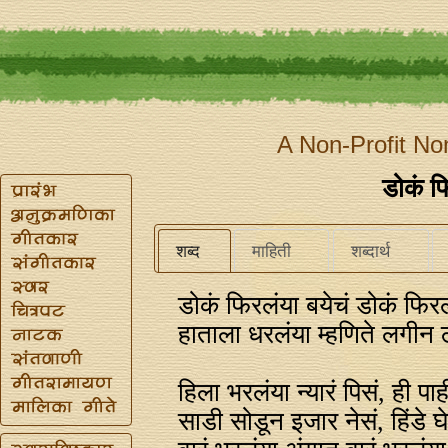
A Non-Profit No
डोकं फि
शब्द
माहिती
शब्दार्थ
डोकं फिरलंया बयेचं डोकं फिर
हाताला धरलंया म्हणिते लगीन 
हिला भरलंया न्यारं पिसं, ही पा
साडी सोडून इजार नेसं, हिंडे