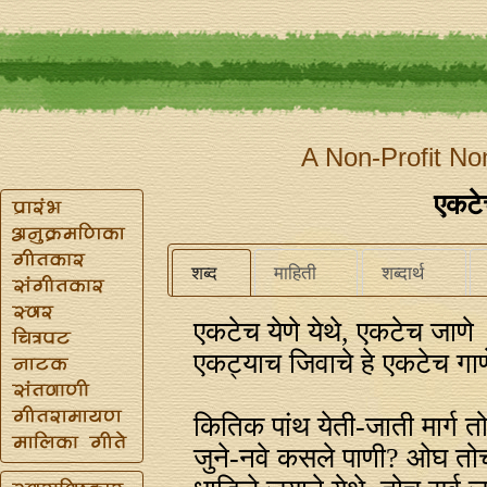
A Non-Profit No
एकटेच
शब्द
माहिती
शब्दार्थ
एकटेच येणे येथे, एकटेच जाणे
एकट्याच जिवाचे हे एकटेच गाण
कितिक पांथ येती-जाती मार्ग 
जुने-नवे कसले पाणी? ओघ तोच