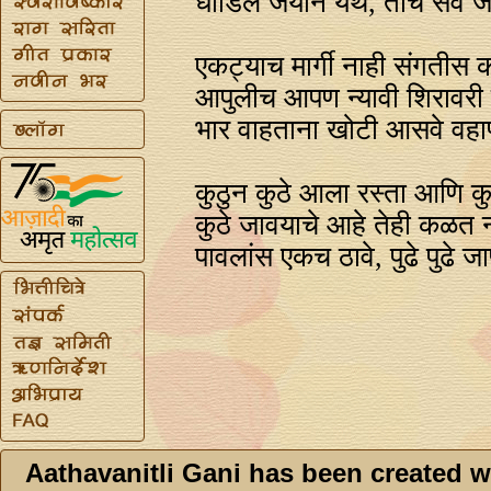
धाडिले जयाने येथे, तोच सर्व ज
एकट्याच मार्गी नाही संगतीस 
आपुलीच आपण न्यावी शिरावरी
भार वाहताना खोटी आसवे वहा
कुठुन कुठे आला रस्ता आणि क
कुठे जावयाचे आहे तेही कळत 
पावलांस एकच ठावे, पुढे पुढे जा
Aathavanitli Gani has been created w