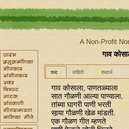
A Non-Profit No
गाव कोसा
शब्द
माहिती
शब्दार्थ
गाव कोसाला, पाणतळ्याला
सात गौळणी आल्या पाण्याला.
तांब्या घागरी पाणी भरती
सार्‍या गौळणी खेळ मांडती.
एक गौळण गीत म्हणते