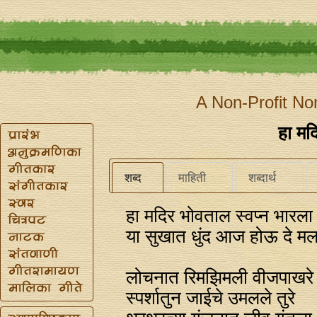
A Non-Profit No
हा मद
शब्द
माहिती
शब्दार्थ
हा मदिर भोवताल स्वप्‍न भारला
या सुखात धुंद आज होऊ दे मल
लोचनात रिमझिमली वीजपाखरे
स्पर्शातुन जाईचे उमलले तुरे