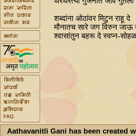
थरथरत्या गुंजनात जीव गुंतला
शब्दांना ओठांवर मिटुन राहू दे
मौनातच सारे जग विरुन जाऊ द
श्वासांतुन बहरू दे स्वप्‍न-सोहळ
Aathavanitli Gani has been created w