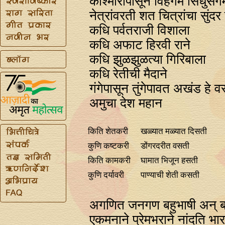
काश्‍मीरापासून विहंगम सिंधुसं
नेत्रांवरती शत चित्रांचा सुं
कधि पर्वतराजी विशाला
कधि अफाट हिरवी राने
कधि झुळझुळत्या गिरिबाला
कधि रेतीची मैदाने
गंगेपासून तुंगेपावत अखंड हे व
अमुचा देश महान
किति शेतकरी
खळ्यात मळ्यात दिसती
कुणि कष्टकरी
डोंगरदरीत वसती
किति कामकरी
घामात भिजून हसती
कुणि दर्यावरी
पाण्याची शेती कसती
अगणित जनगण बहुभाषी अन्‌ बहुध
एकमनाने प्रेमभराने नांदति भा