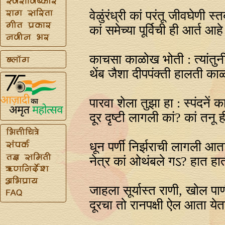
वेळुंरंध्री कां परंतू जीवघेणी स्
कां समेच्या पूर्विची ही आर्त आह
काचसा काळोख भोती : त्यांतुनी
थेंब जैशा दीपपंक्ती हालती काळ
पारवा शेला तुझा हा : स्पंदनें क
दूर दृष्टी लागली कां? कां तनू 
धून पर्णी निर्झराची लागली आता
नेत्र कां ओथंबले गऽ? हात हाती
जाहला सूर्यास्त राणी, खोल पा
दूरचा तो रानपक्षी ऐल आता येत