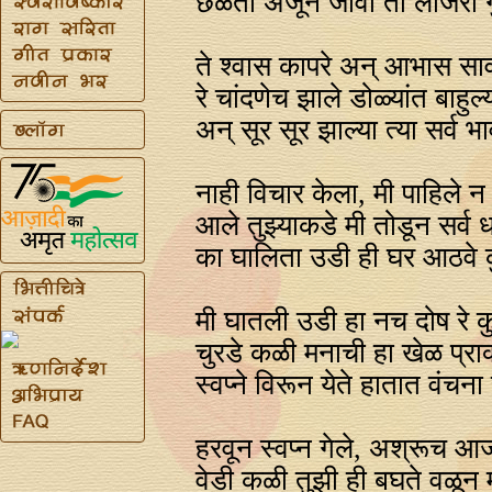
छळतो अजून जीवा तो लाजरा गुन
ते श्वास कापरे अन्‌ आभास सावल
रे चांदणेच झाले डोळ्यांत बाहुल्य
अन्‌ सूर सूर झाल्या त्या सर्व भा
नाही विचार केला, मी पाहिले न 
आले तुझ्याकडे मी तोडून सर्व ध
का घालिता उडी ही घर आठवे क
मी घातली उडी हा नच दोष रे क
चुरडे कळी मनाची हा खेळ प्रा
स्वप्‍ने विरून येते हातात वंचना 
हरवून स्वप्‍न गेले, अश्रूच आ
वेडी कळी तुझी ही बघते वळून म