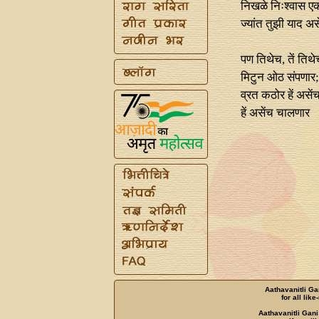
निखळे निःश्वास ए
ज्यांत तुझी याद अस
पण तिथेच, तें तिथे
मिटुन ओठ संपणार;
व्रत कठोर हें असेंच
हें असेंच चालणार
Aathavanitli Ga
for all lik
Aathavanitli Gani