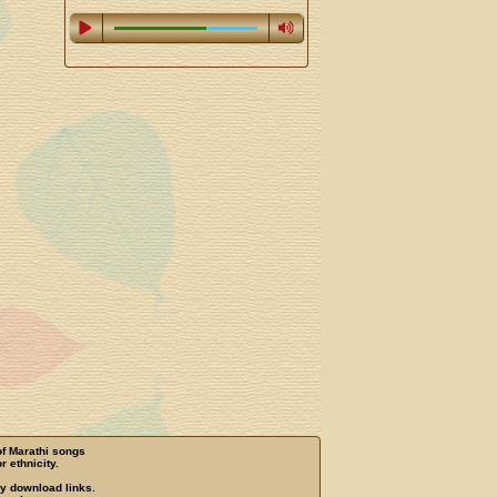
of Marathi songs
r ethnicity.
ny download links.