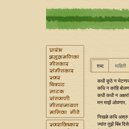
शब्द
माहिती
कधी कुठे न भेटणा
कधि न कांहि बोलण
कधी कधी न अक्षरा
मन माझें ओवणार.
निखळे कधि अश्रु
ज्यांत तुझें बिंब दिसे