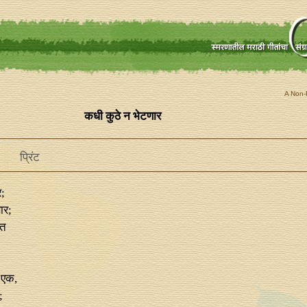
A Non-P
कधी कुठे न भेटणार
प्रिंट
र;
ार;
ंत
 एक,
;