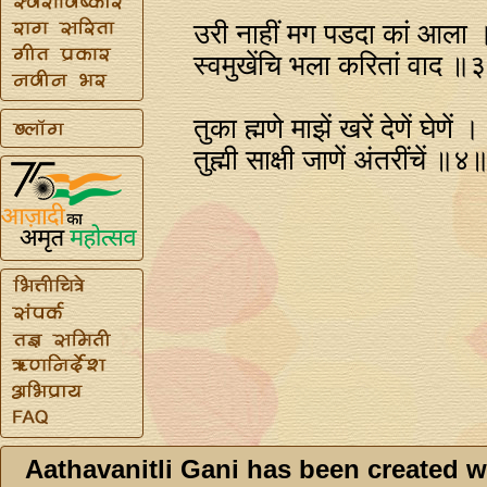
उरी नाहीं मग पडदा कां आला 
स्वमुखेंचि भला करितां वाद ॥
तुका ह्मणे माझें खरें देणें घेणें ।
तुह्मी साक्षी जाणें अंतरींचें ॥४
Aathavanitli Gani has been created w