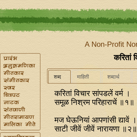
A Non-Profit No
करितां व
शब्द
माहिती
शब्दार्थ
करितां विचार सांपडलें वर्म ।
समूळ निश्रम परिहाराचें ॥१॥
मज घेऊनियां आपणांसी द्यावें 
साटी जीवें जीवें नारायणा ॥२