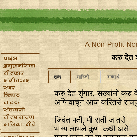
A Non-Profit No
करु देत श
शब्द
माहिती
शब्दार्थ
करु देत शृंगार, सख्यांनो करु द
अग्‍निवाचून आज करितसे राजप
जिवंत पती, मी सती जातसे
भाग्य लाभले कुणा कधी असे