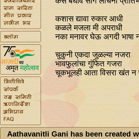
कसे बघावे सांग लोचनी प्रीति
कशास द्यावा रुकार आधी
कळले मजला मी अपराधी
नका मनावर घेऊ अगदी भाषा न
चुकुनी एकदा जुळल्या नजरा
भावफुलांचा गुंफित गजरा
चूकभूलही आता विसरा खंत न 
Aathavanitli Gani has been created w