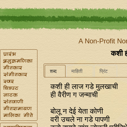
A Non-Profit No
कशी ह
शब्द
माहिती
प्रिंट
कशी ही लाज गडे मुलखाची
ही वैरीण ग जन्माची
बोलू न देई येता कोणी
वरी उचले ना गडे पापणी