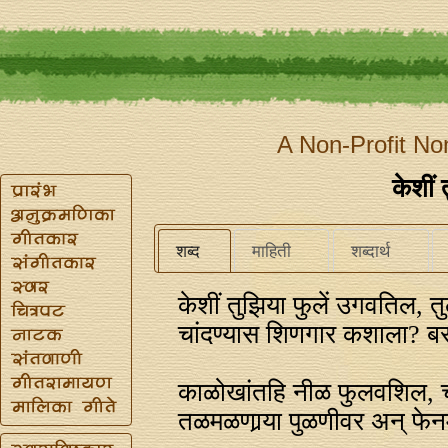
A Non-Profit No
केशीं 
शब्द
माहिती
शब्दार्थ
केशीं तुझिया फुलें उगवतिल, 
चांदण्यास शिणगार कशाला? बसश
काळोखांतहि नीळ फुलवशिल, च
तळमळणार्‍या पुळणीवर अन्‌ फे