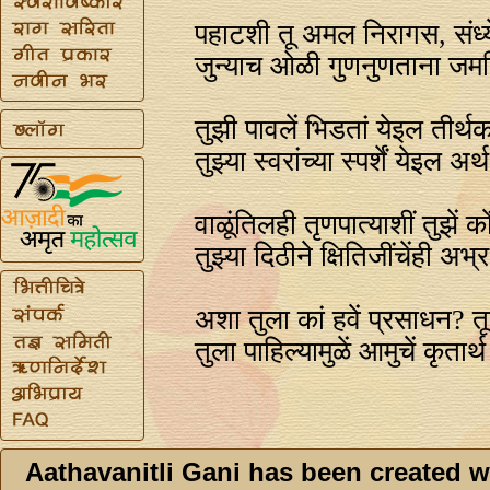
पहाटशी तू अमल निरागस, संध्
जुन्याच ओळी गुणनुणताना जम
तुझी पावलें भिडतां येइल तीर्थ
तुझ्या स्वरांच्या स्पर्शें येइल अ
वाळूंतिलही तृणपात्याशीं तुझें कों
तुझ्या दिठीने क्षितिजींचेंही अभ्
अशा तुला कां हवें प्रसाधन? तूच
तुला पाहिल्यामुळें आमुचें कृतार्थ 
Aathavanitli Gani has been created w