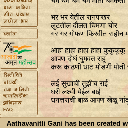
चम चम चम चम मोती चमकती ध
भर भर येतील रानपाखरं
लुटतील दौलत चिमणा चोर
गर गर गोफण फिरवीत राहीन म
आहा हाहा हाहा हाहा कुकुकूकू
आपण दोघं घुमवत राहू
करू काढणी धाट मोडणी मोती स
लई सुखाची तुझीच राई
घरी लक्ष्मी येईल बाई
धनत्तराची बाळं आपण खेळू नांद
Aathavanitli Gani has been created w