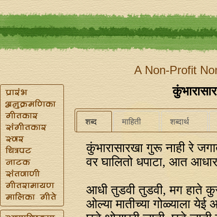
A Non-Profit No
कुंभारासार
शब्द
माहिती
शब्दार्थ
कुंभारासारखा गुरू नाही रे जग
वर घालितो धपाटा, आत आधार
आधी तुडवी तुडवी, मग हाते कु
ओल्या मातीच्या गोळ्याला येई 