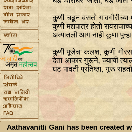
घडे थोराघरी जाती, घडे जाती
कुणी चढून बसतो गावगौरीच्या
कुणी मद्यपात्र होतो रावराजाच्
अव्यातली आग नाही कुणा पुन्
कुणी पूजेचा कलश, कुणी गोरस
देता आकार गुरूने, ज्याची त्या
घट पावती प्रतिष्ठा, गुरू राहत
Aathavanitli Gani has been created w