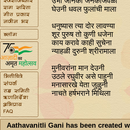
उभी जानकी जनकाजवळी
घेउनी धवल फुलांची माला
धनुष्यास त्या दोर लावण्या
शूर पुरुष तो कुणी धजेना
काय करावे काही सुचेना
न्याहळी दुरुनी श्रीरामाला
मुनीवरांना मान देउनी
उठले रघुवीर असे पाहुनी
मनासारखे येता जुळुनी
नाचते हर्षभराने मिथिला
Aathavanitli Gani has been created w