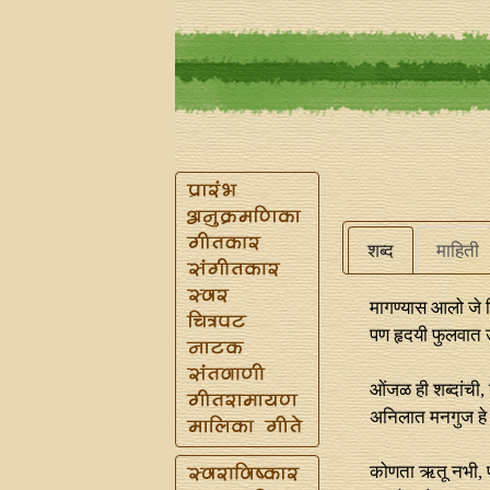
शब्द
माहिती
मागण्यास आलो जे व
पण हृदयी फुलवात 
ओंजळ ही शब्दांची, 
अनिलात मनगुज हे 
कोणता ऋतू नभी, प