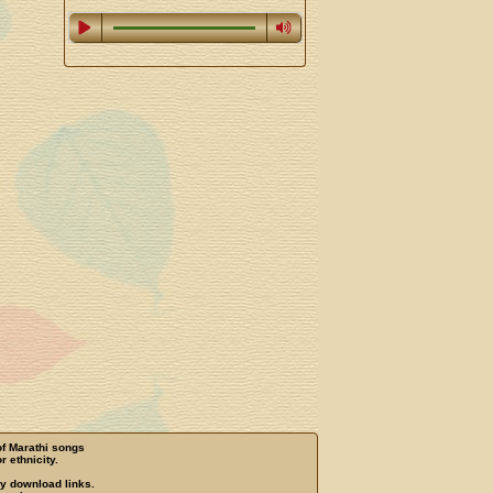
of Marathi songs
r ethnicity.
ny download links.