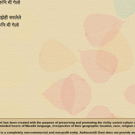
रुनि मी गेलो
झेही सरलेले
ुनि मी गेलो
ni has been created with the purpose of preserving and promoting the richly varied culture 
e-minded lovers of Marathi language, irrespective of their geographic location, race, religion o
 is a completely non-commercial and non-profit entity. Aathavanitli Gani does not provide a