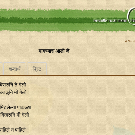
A Non-P
मागण्यास आलो जे
शब्दार्थ
प्रिंट
िसरुनि ते गेलो
उजळुनि मी गेलो
मिटलेल्या पाकळ्या
विखरुनि मी गेलो
ाहिले न पाहिले