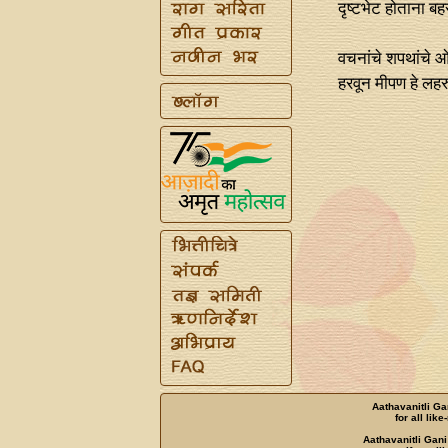
दृष्टभेट होताना बह
वचनांचे शपथांचे ओ
हरवून मीपण हे लहर
Aathavanitli Ga
for all lik
Aathavanitli Gani