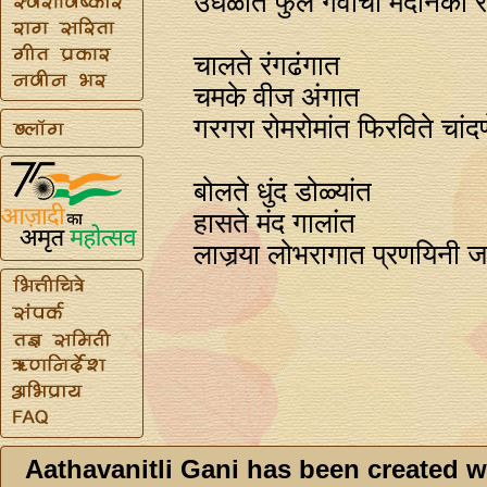
उधळीत फुले गर्वाची मदनिका र
चालते रंगढंगात
चमके वीज अंगात
गरगरा रोमरोमांत फिरविते चांदण
बोलते धुंद डोळ्यांत
हासते मंद गालांत
लाजर्‍या लोभरागात प्रणयिनी ज
Aathavanitli Gani has been created w