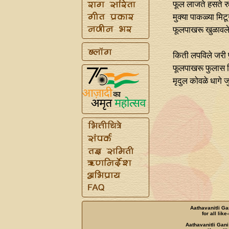
फूल लाजते हसते र
मुक्या पाकळ्या मिट
फूलपाखरू खुळावलेल
किती लपविले जरी फ
फूलपाखरू फुलास श
मृदुल कोवळे धागे ज
Aathavanitli Ga
for all lik
Aathavanitli Gani