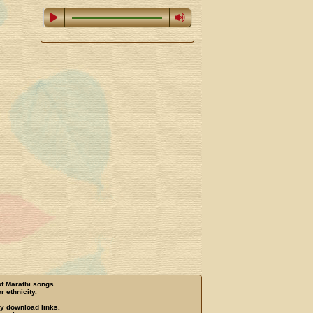
of Marathi songs
r ethnicity.
ny download links.