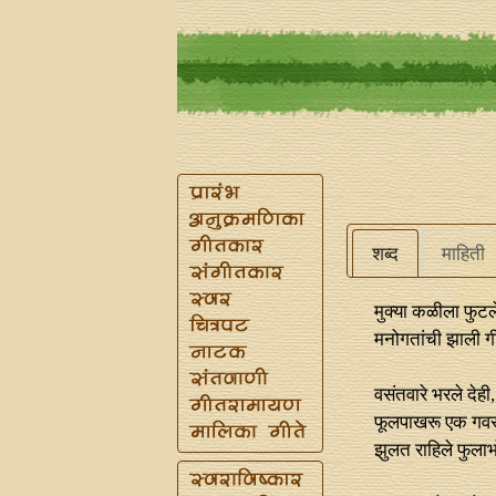
शब्द
माहिती
मुक्या कळीला फुटल
मनोगतांची झाली ग
वसंतवारे भरले देही
फूलपाखरू एक गवस
झुलत राहिले फुला