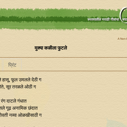
A Non-P
मुक्या कळीला फुटले
प्रिंट
े हासू, फूल उमलले देठी ग
ीते, सूर तरळले ओठी ग
, रंग दाटले गंधात
ले गूढ अनामिक छंदात
भोवती नव्या ओळखीसाठी ग