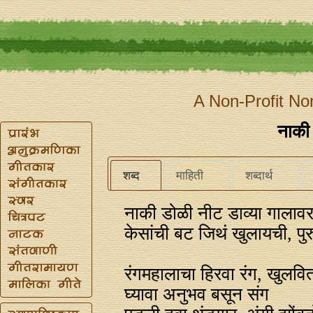
A Non-Profit No
नाकी
शब्द
माहिती
शब्दार्थ
नाकी डोळी नीट डाव्या गालाव
केसांची बट जिथं खुलायची, पु
रंगमहालाचा हिरवा रंग, खुलवितो
घ्यावा अनुभव बसून संग