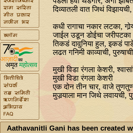
पडली हवा थंडगार, अंगी झोंब
दिव्यातली वात जिथं विझायची,
कधी रागाचा नकार लटका, गोर्
जाईल उडून डोईचा जरीपटका
तिकडं दावुनिया हुल, इकडं पा
लढत गनिमी काव्याची, पुरुषा
मुखी विडा रंगला केशरी, श्वास
मुखी विडा रंगला केशरी
एक दोन तीन चार, वाजे तुणतुण
मुजर्‍याला मान जिथे लवायची, 
Aathavanitli Gani has been created w